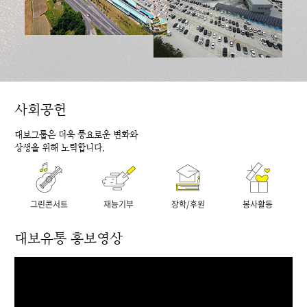
사회공헌
대보그룹은 더욱 풍요로운 변화와
상생을 위해 노력합니다.
그린콘서트
재능기부
장학/후원
봉사활동
대보유통 홍보영상