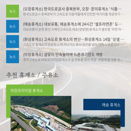
(오창휴게소) 한국도로공사 충북본부, 오창·문의휴게소 '식품안심구역' 추가 지정
뉴스
한국도로공사 충북본부가 고속도로 이용객들에게 안전한 먹거리를 제공하기 위해 관내 휴게소의 식품안심구역 지정을 대폭 확대했다. 도공 충북본부는 오창(양방향)휴게소와 문의청남대(양방향)휴게소가 식품안심구역으로 추가 지정됨에 따라, 오창(하남방향)휴게소에서 공식 지정식을 개최했다. 기사출처▶한국도로공사 충북본부, 오창·문의휴게소 '식품안심구역' 추가 지정:브레이크뉴스
(매송휴게소) 대보유통, 매송휴게소에 24시간 '셀프라면존' 도입 … 30종 라면 직접 골라 조리
뉴스
대보유통이 운영 중인 서해안고속도로 매송(양방향)휴게소가 셀프형 ‘라면 라이브러리 존’을 설치·운영하고 있어 화제다. 이를 통해 휴게소 가격 안정 그리고 야간 고객 서비스 강화라는 두 마리 토끼 잡기에 나섰다. 기사출처 ▶대보유통, 매송휴게소에 24시간 '셀프라면존' 도입 … 30종 라면 직접 골라 조리 | 뉴데일리
(화성휴게소) 고속도로 휴게소의 변신…화성휴게소 14일 '상생 플리마켓'
뉴스
고속도로 휴게소가 단순히 스쳐 지나가는 휴식 공간을 넘어 지역 소상공인의 판로를 열고 관광을 활성화하는 '상생 플랫폼'으로 변신한다. ▶ 기사링크 :고속도로 휴게소의 변신…화성휴게소 14일 '상생 플리마켓'
(마장휴게소) 설맞이 민속놀이에 드론경기장도 개방
뉴스
중부고속도로 마장프리미엄휴게소가 설 연휴를 맞아 귀성·귀경객 증가에 대비한 특별 운영에 돌입했다고 밝혔다. 중부고속도로 마장프리미엄휴게소에서 민속놀이 이벤트를 즐길 수 있다. 기사링크 ▶중부 대보 마장휴게소, 설 맞이 특별 이벤트 - 스포츠Q(큐)
추천 휴게소 / 주유소
마장프리미엄 휴게소
매송 휴게소