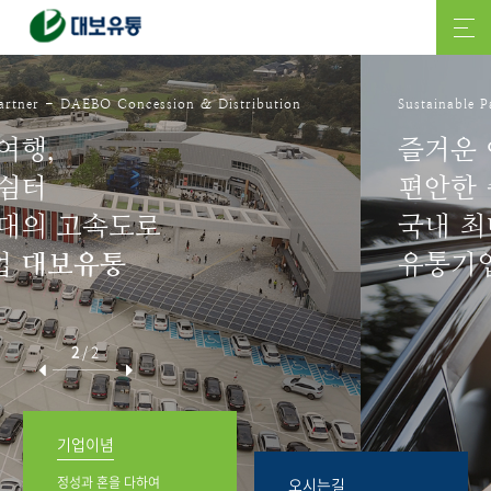
Sustainable Partner - DAEBO Concession & Distribution
즐거운 여행,
편안한 쉼터
국내 최대의 고속도로
유통기업
대보유통
2
/
2
기업이념
정성과 혼을 다하여
오시는길