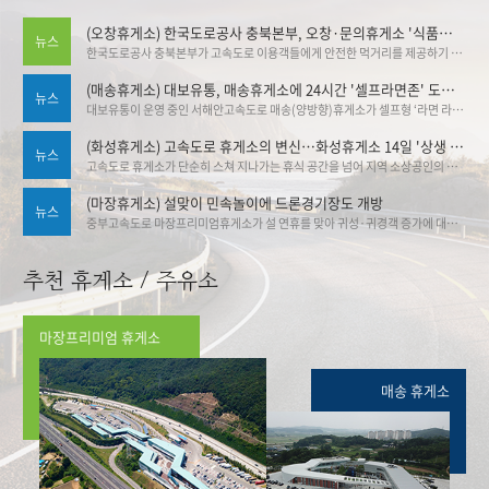
(오창휴게소) 한국도로공사 충북본부, 오창·문의휴게소 '식품안심구역' 추가 지정
뉴스
한국도로공사 충북본부가 고속도로 이용객들에게 안전한 먹거리를 제공하기 위해 관내 휴게소의 식품안심구역 지정을 대폭 확대했다. 도공 충북본부는 오창(양방향)휴게소와 문의청남대(양방향)휴게소가 식품안심구역으로 추가 지정됨에 따라, 오창(하남방향)휴게소에서 공식 지정식을 개최했다. 기사출처▶한국도로공사 충북본부, 오창·문의휴게소 '식품안심구역' 추가 지정:브레이크뉴스
(매송휴게소) 대보유통, 매송휴게소에 24시간 '셀프라면존' 도입 … 30종 라면 직접 골라 조리
뉴스
대보유통이 운영 중인 서해안고속도로 매송(양방향)휴게소가 셀프형 ‘라면 라이브러리 존’을 설치·운영하고 있어 화제다. 이를 통해 휴게소 가격 안정 그리고 야간 고객 서비스 강화라는 두 마리 토끼 잡기에 나섰다. 기사출처 ▶대보유통, 매송휴게소에 24시간 '셀프라면존' 도입 … 30종 라면 직접 골라 조리 | 뉴데일리
(화성휴게소) 고속도로 휴게소의 변신…화성휴게소 14일 '상생 플리마켓'
뉴스
고속도로 휴게소가 단순히 스쳐 지나가는 휴식 공간을 넘어 지역 소상공인의 판로를 열고 관광을 활성화하는 '상생 플랫폼'으로 변신한다. ▶ 기사링크 :고속도로 휴게소의 변신…화성휴게소 14일 '상생 플리마켓'
(마장휴게소) 설맞이 민속놀이에 드론경기장도 개방
뉴스
중부고속도로 마장프리미엄휴게소가 설 연휴를 맞아 귀성·귀경객 증가에 대비한 특별 운영에 돌입했다고 밝혔다. 중부고속도로 마장프리미엄휴게소에서 민속놀이 이벤트를 즐길 수 있다. 기사링크 ▶중부 대보 마장휴게소, 설 맞이 특별 이벤트 - 스포츠Q(큐)
추천 휴게소 / 주유소
마장프리미엄 휴게소
매송 휴게소