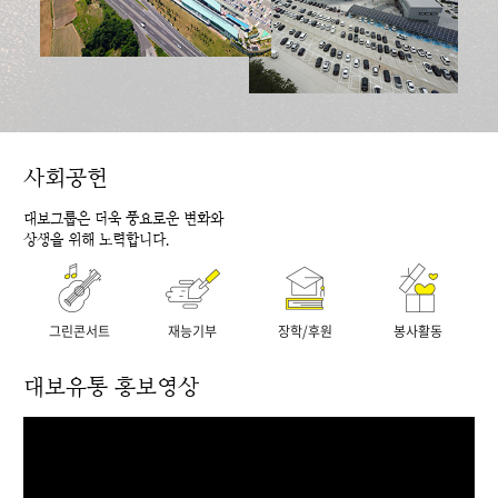
사회공헌
대보그룹은 더욱 풍요로운 변화와
상생을 위해 노력합니다.
그린콘서트
재능기부
장학/후원
봉사활동
대보유통 홍보영상