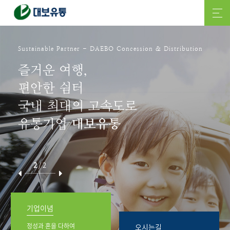
Sustainable Partner - DAEBO Concession & Distribution
즐거운 여행,
편안한 쉼터
국내 최대의 고속도로
유통기업
대보유통
2
/
2
기업이념
정성과 혼을 다하여
오시는길