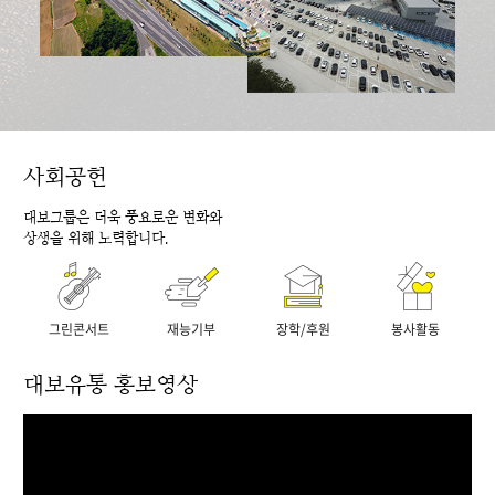
사회공헌
대보그룹은 더욱 풍요로운 변화와
상생을 위해 노력합니다.
그린콘서트
재능기부
장학/후원
봉사활동
대보유통 홍보영상