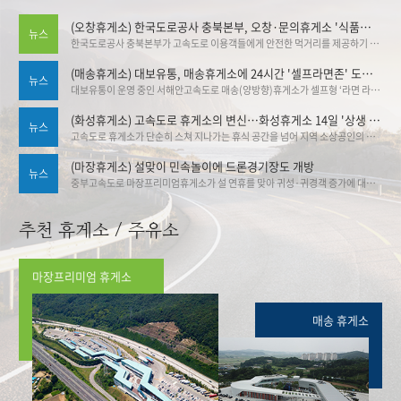
(오창휴게소) 한국도로공사 충북본부, 오창·문의휴게소 '식품안심구역' 추가 지정
뉴스
한국도로공사 충북본부가 고속도로 이용객들에게 안전한 먹거리를 제공하기 위해 관내 휴게소의 식품안심구역 지정을 대폭 확대했다. 도공 충북본부는 오창(양방향)휴게소와 문의청남대(양방향)휴게소가 식품안심구역으로 추가 지정됨에 따라, 오창(하남방향)휴게소에서 공식 지정식을 개최했다. 기사출처▶한국도로공사 충북본부, 오창·문의휴게소 '식품안심구역' 추가 지정:브레이크뉴스
(매송휴게소) 대보유통, 매송휴게소에 24시간 '셀프라면존' 도입 … 30종 라면 직접 골라 조리
뉴스
대보유통이 운영 중인 서해안고속도로 매송(양방향)휴게소가 셀프형 ‘라면 라이브러리 존’을 설치·운영하고 있어 화제다. 이를 통해 휴게소 가격 안정 그리고 야간 고객 서비스 강화라는 두 마리 토끼 잡기에 나섰다. 기사출처 ▶대보유통, 매송휴게소에 24시간 '셀프라면존' 도입 … 30종 라면 직접 골라 조리 | 뉴데일리
(화성휴게소) 고속도로 휴게소의 변신…화성휴게소 14일 '상생 플리마켓'
뉴스
고속도로 휴게소가 단순히 스쳐 지나가는 휴식 공간을 넘어 지역 소상공인의 판로를 열고 관광을 활성화하는 '상생 플랫폼'으로 변신한다. ▶ 기사링크 :고속도로 휴게소의 변신…화성휴게소 14일 '상생 플리마켓'
(마장휴게소) 설맞이 민속놀이에 드론경기장도 개방
뉴스
중부고속도로 마장프리미엄휴게소가 설 연휴를 맞아 귀성·귀경객 증가에 대비한 특별 운영에 돌입했다고 밝혔다. 중부고속도로 마장프리미엄휴게소에서 민속놀이 이벤트를 즐길 수 있다. 기사링크 ▶중부 대보 마장휴게소, 설 맞이 특별 이벤트 - 스포츠Q(큐)
추천 휴게소 / 주유소
마장프리미엄 휴게소
매송 휴게소