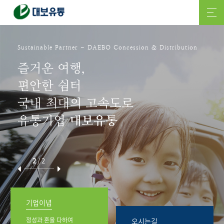
Sustainable Partner - DAEBO Concession & Distribution
즐거운 여행,
편안한 쉼터
국내 최대의 고속도로
유통기업
대보유통
2
/
2
기업이념
정성과 혼을 다하여
오시는길