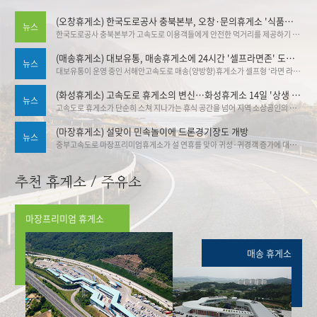
(오창휴게소) 한국도로공사 충북본부, 오창·문의휴게소 '식품안심구역' 추가 지정
뉴스
한국도로공사 충북본부가 고속도로 이용객들에게 안전한 먹거리를 제공하기 위해 관내 휴게소의 식품안심구역 지정을 대폭 확대했다. 도공 충북본부는 오창(양방향)휴게소와 문의청남대(양방향)휴게소가 식품안심구역으로 추가 지정됨에 따라, 오창(하남방향)휴게소에서 공식 지정식을 개최했다. 기사출처▶한국도로공사 충북본부, 오창·문의휴게소 '식품안심구역' 추가 지정:브레이크뉴스
(매송휴게소) 대보유통, 매송휴게소에 24시간 '셀프라면존' 도입 … 30종 라면 직접 골라 조리
뉴스
대보유통이 운영 중인 서해안고속도로 매송(양방향)휴게소가 셀프형 ‘라면 라이브러리 존’을 설치·운영하고 있어 화제다. 이를 통해 휴게소 가격 안정 그리고 야간 고객 서비스 강화라는 두 마리 토끼 잡기에 나섰다. 기사출처 ▶대보유통, 매송휴게소에 24시간 '셀프라면존' 도입 … 30종 라면 직접 골라 조리 | 뉴데일리
(화성휴게소) 고속도로 휴게소의 변신…화성휴게소 14일 '상생 플리마켓'
뉴스
고속도로 휴게소가 단순히 스쳐 지나가는 휴식 공간을 넘어 지역 소상공인의 판로를 열고 관광을 활성화하는 '상생 플랫폼'으로 변신한다. ▶ 기사링크 :고속도로 휴게소의 변신…화성휴게소 14일 '상생 플리마켓'
(마장휴게소) 설맞이 민속놀이에 드론경기장도 개방
뉴스
중부고속도로 마장프리미엄휴게소가 설 연휴를 맞아 귀성·귀경객 증가에 대비한 특별 운영에 돌입했다고 밝혔다. 중부고속도로 마장프리미엄휴게소에서 민속놀이 이벤트를 즐길 수 있다. 기사링크 ▶중부 대보 마장휴게소, 설 맞이 특별 이벤트 - 스포츠Q(큐)
추천 휴게소 / 주유소
마장프리미엄 휴게소
매송 휴게소