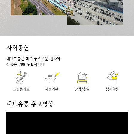
사회공헌
대보그룹은 더욱 풍요로운 변화와
상생을 위해 노력합니다.
그린콘서트
재능기부
장학/후원
봉사활동
대보유통 홍보영상