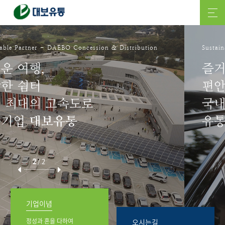
Sustainable Partner - DAEBO Concession & Distribution
즐거운 여행,
편안한 쉼터
국내 최대의 고속도로
유통기업
대보유통
2
/
2
기업이념
정성과 혼을 다하여
오시는길