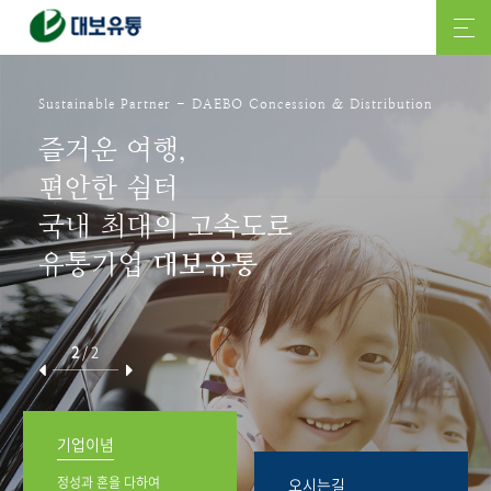
Sustainable Partner - DAEBO Concession & Distribution
즐거운 여행,
편안한 쉼터
국내 최대의 고속도로
유통기업
대보유통
2
/
2
기업이념
정성과 혼을 다하여
오시는길