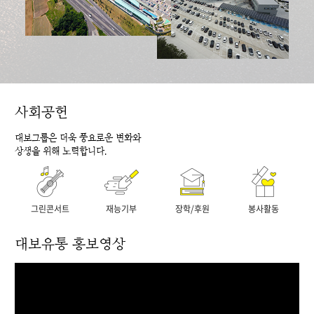
사회공헌
대보그룹은 더욱 풍요로운 변화와
상생을 위해 노력합니다.
그린콘서트
재능기부
장학/후원
봉사활동
대보유통 홍보영상