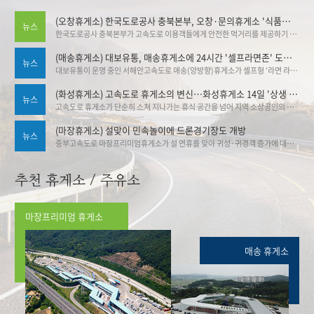
(오창휴게소) 한국도로공사 충북본부, 오창·문의휴게소 '식품안심구역' 추가 지정
뉴스
한국도로공사 충북본부가 고속도로 이용객들에게 안전한 먹거리를 제공하기 위해 관내 휴게소의 식품안심구역 지정을 대폭 확대했다. 도공 충북본부는 오창(양방향)휴게소와 문의청남대(양방향)휴게소가 식품안심구역으로 추가 지정됨에 따라, 오창(하남방향)휴게소에서 공식 지정식을 개최했다. 기사출처▶한국도로공사 충북본부, 오창·문의휴게소 '식품안심구역' 추가 지정:브레이크뉴스
(매송휴게소) 대보유통, 매송휴게소에 24시간 '셀프라면존' 도입 … 30종 라면 직접 골라 조리
뉴스
대보유통이 운영 중인 서해안고속도로 매송(양방향)휴게소가 셀프형 ‘라면 라이브러리 존’을 설치·운영하고 있어 화제다. 이를 통해 휴게소 가격 안정 그리고 야간 고객 서비스 강화라는 두 마리 토끼 잡기에 나섰다. 기사출처 ▶대보유통, 매송휴게소에 24시간 '셀프라면존' 도입 … 30종 라면 직접 골라 조리 | 뉴데일리
(화성휴게소) 고속도로 휴게소의 변신…화성휴게소 14일 '상생 플리마켓'
뉴스
고속도로 휴게소가 단순히 스쳐 지나가는 휴식 공간을 넘어 지역 소상공인의 판로를 열고 관광을 활성화하는 '상생 플랫폼'으로 변신한다. ▶ 기사링크 :고속도로 휴게소의 변신…화성휴게소 14일 '상생 플리마켓'
(마장휴게소) 설맞이 민속놀이에 드론경기장도 개방
뉴스
중부고속도로 마장프리미엄휴게소가 설 연휴를 맞아 귀성·귀경객 증가에 대비한 특별 운영에 돌입했다고 밝혔다. 중부고속도로 마장프리미엄휴게소에서 민속놀이 이벤트를 즐길 수 있다. 기사링크 ▶중부 대보 마장휴게소, 설 맞이 특별 이벤트 - 스포츠Q(큐)
추천 휴게소 / 주유소
마장프리미엄 휴게소
매송 휴게소