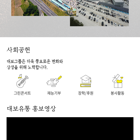
사회공헌
대보그룹은 더욱 풍요로운 변화와
상생을 위해 노력합니다.
그린콘서트
재능기부
장학/후원
봉사활동
대보유통 홍보영상