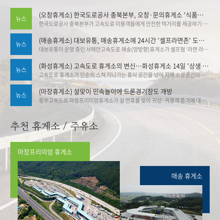
(오창휴게소) 한국도로공사 충북본부, 오창·문의휴게소 '식품안심구역' 추가 지정
뉴스
한국도로공사 충북본부가 고속도로 이용객들에게 안전한 먹거리를 제공하기 위해 관내 휴게소의 식품안심구역 지정을 대폭 확대했다. 도공 충북본부는 오창(양방향)휴게소와 문의청남대(양방향)휴게소가 식품안심구역으로 추가 지정됨에 따라, 오창(하남방향)휴게소에서 공식 지정식을 개최했다. 기사출처▶한국도로공사 충북본부, 오창·문의휴게소 '식품안심구역' 추가 지정:브레이크뉴스
(매송휴게소) 대보유통, 매송휴게소에 24시간 '셀프라면존' 도입 … 30종 라면 직접 골라 조리
뉴스
대보유통이 운영 중인 서해안고속도로 매송(양방향)휴게소가 셀프형 ‘라면 라이브러리 존’을 설치·운영하고 있어 화제다. 이를 통해 휴게소 가격 안정 그리고 야간 고객 서비스 강화라는 두 마리 토끼 잡기에 나섰다. 기사출처 ▶대보유통, 매송휴게소에 24시간 '셀프라면존' 도입 … 30종 라면 직접 골라 조리 | 뉴데일리
(화성휴게소) 고속도로 휴게소의 변신…화성휴게소 14일 '상생 플리마켓'
뉴스
고속도로 휴게소가 단순히 스쳐 지나가는 휴식 공간을 넘어 지역 소상공인의 판로를 열고 관광을 활성화하는 '상생 플랫폼'으로 변신한다. ▶ 기사링크 :고속도로 휴게소의 변신…화성휴게소 14일 '상생 플리마켓'
(마장휴게소) 설맞이 민속놀이에 드론경기장도 개방
뉴스
중부고속도로 마장프리미엄휴게소가 설 연휴를 맞아 귀성·귀경객 증가에 대비한 특별 운영에 돌입했다고 밝혔다. 중부고속도로 마장프리미엄휴게소에서 민속놀이 이벤트를 즐길 수 있다. 기사링크 ▶중부 대보 마장휴게소, 설 맞이 특별 이벤트 - 스포츠Q(큐)
추천 휴게소 / 주유소
마장프리미엄 휴게소
매송 휴게소