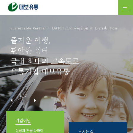
Sustainable Partner - DAEBO Concession & Distribution
즐거운 여행,
편안한 쉼터
국내 최대의 고속도로
유통기업
대보유통
2
/
2
기업이념
정성과 혼을 다하여
오시는길